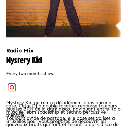
Radio Mix
Mystery Kid
Every two months show
Mystery Kid ne rentre décidément dans aucune
case. Cette DJ à double facettes repousse toujours
plus les BPM de la dark disco, naviguant entre italo
musclée, ebm spaceship et techno percussive
mentale.
Toujours avide de partage, elle pose ses valises à
Bruxelles pour vous proposer de découvrir les
nouveaux bruits qui font et feront la dark disco de